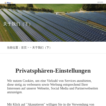
关于我们（下）
当前位置：
首页
> > 关于我们（下）
2017
Privatsphären-Einstellungen
2020-06-12
Wir nutzen Cookies, um eine Vielzahl von Services anzubieten,
diese stetig zu verbessern sowie Werbung entsprechend Ihrer
Interessen auf unserer Webseite, Social Media und Partnerwebseiten
上一篇：5000
anzuzeigen.
下一篇：没有了
Mit Klick auf "Akzeptieren" willigen Sie in die Verwendung von