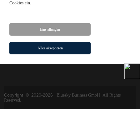
Cookies ein.
返回
Einstellungen
Startseite
Solar Panel
Solar Projekt
Alles akzeptieren
Impressum
Kontakt
AGB
Copyright © 2020-
2026
Bluesky Business GmbH All Rights
Reserved.