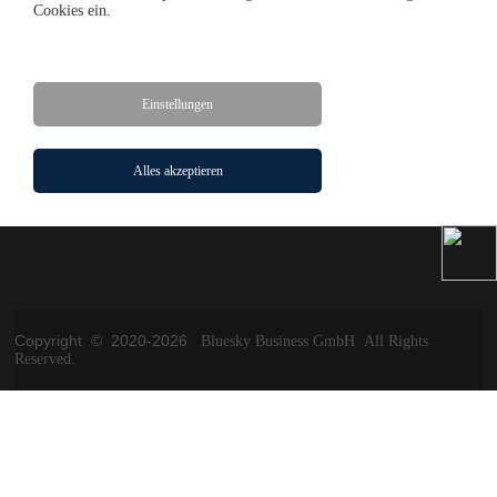
Cookies ein.
Solar Projekt
Einstellungen
Startseite
Solar Panel
Solar Projekt
Alles akzeptieren
Impressum
Kontakt
AGB
Copyright © 2020-
2026
Bluesky Business GmbH All Rights
Reserved.