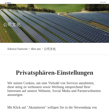
公司文化
Adresse:
Startseite
> über uns > 公司文化
发展理念
Privatsphären-Einstellungen
2020-06-19
Wir nutzen Cookies, um eine Vielzahl von Services anzubieten,
diese stetig zu verbessern sowie Werbung entsprechend Ihrer
Interessen auf unserer Webseite, Social Media und Partnerwebseiten
anzuzeigen.
←企业使命
经营理念→
Mit Klick auf "Akzeptieren" willigen Sie in die Verwendung von