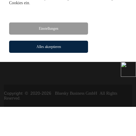
Cookies ein.
Solar Projekt
Einstellungen
Startseite
Solar Panel
Solar Projekt
Alles akzeptieren
Impressum
Kontakt
AGB
Copyright © 2020-
2026
Bluesky Business GmbH All Rights
Reserved.