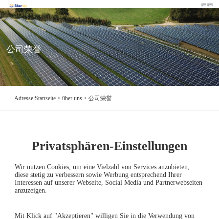
公司荣誉
Adresse:
Startseite
> über uns > 公司荣誉
API证书
Privatsphären-Einstellungen
2020-06-19
Wir nutzen Cookies, um eine Vielzahl von Services anzubieten,
diese stetig zu verbessern sowie Werbung entsprechend Ihrer
Interessen auf unserer Webseite, Social Media und Partnerwebseiten
anzuzeigen.
←API证书
API证书→
Mit Klick auf "Akzeptieren" willigen Sie in die Verwendung von