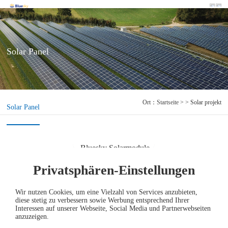
Solar Panel
Ort：
Startseite
> > Solar projekt
Solar Panel
Bluesky Solarmodule
Privatsphären-Einstellungen
Solar Panel
Wir nutzen Cookies, um eine Vielzahl von Services anzubieten,
diese stetig zu verbessern sowie Werbung entsprechend Ihrer
Interessen auf unserer Webseite, Social Media und Partnerwebseiten
anzuzeigen.
BLD7S50T（510-530W）
BLS7O54T（410-430W）
BLS7O55T（560-580W）