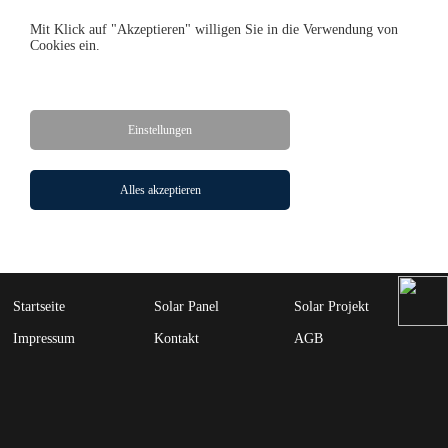
Mit Klick auf "Akzeptieren" willigen Sie in die Verwendung von
Cookies ein.
BLS7O60T（460-475W）
BLS7O60T（610-635W）
BLS7O60T（410-425W）
Einstellungen
BLS7O66T（500-525W）
BLS7O66T
BLS7O72T
Alles akzeptieren
BLS7O75T
BLS7O78T
Startseite
Solar Panel
Solar Projekt
Impressum
Kontakt
AGB